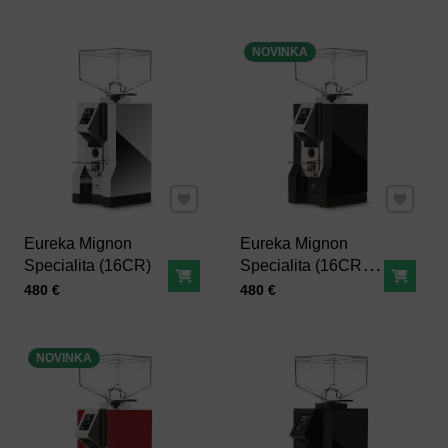
NOVINKA
Pridať k Obľúbeným
Pridať 
Eureka Mignon
Eureka Mignon
Specialita (16CR)
Specialita (16CR),
Do košíka
Do ko
čierny
Cena s DPH
Cena s DPH
480 €
480 €
NOVINKA