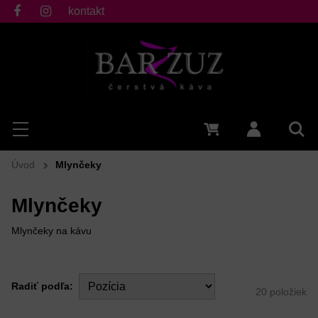
kontakt
fb
ig
Hľadať
Menu
0 €
Prihlásiť 
Vyh
Úvod
Mlynčeky
Mlynčeky
Mlynčeky na kávu
Radiť podľa:
20
položiek