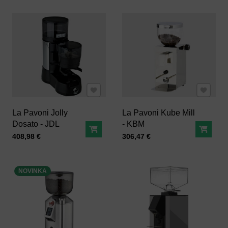
Pridať k Obľúbeným
Pridať 
La Pavoni Jolly
La Pavoni Kube Mill
Dosato - JDL
- KBM
Do košíka
Do ko
Cena s DPH
Cena s DPH
408,98 €
306,47 €
NOVINKA