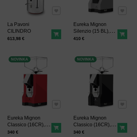
Pridať k Obľúbeným
Pridať 
La Pavoni
Eureka Mignon
CILINDRO
Silenzio (15 BL),
Do košíka
Do ko
sivý
Cena s DPH
Cena s DPH
613,98 €
410 €
NOVINKA
NOVINKA
Pridať k Obľúbeným
Pridať 
Eureka Mignon
Eureka Mignon
Classico (16CR),
Classico (16CR),
Do košíka
Do ko
červený
čierny
Cena s DPH
Cena s DPH
340 €
340 €