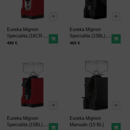
Pridať k Obľúbeným
Pridať 
Eureka Mignon
Eureka Mignon
Specialita (16CR),
Specialita (15BL),
Do košíka
Do ko
červený
čierny
Cena s DPH
Cena s DPH
480 €
465 €
Pridať k Obľúbeným
Pridať 
Eureka Mignon
Eureka Mignon
Specialita (15BL),
Manuale (15 BL)
Do košíka
Do ko