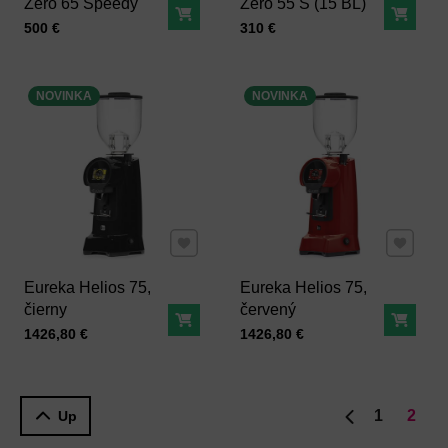
Zero 65 Speedy
Zero 55 S (15 BL)
Do košíka
Do ko
Cena s DPH
Cena s DPH
500 €
310 €
NOVINKA
NOVINKA
Pridať k Obľúbeným
Pridať 
Eureka Helios 75,
Eureka Helios 75,
čierny
červený
Do košíka
Do ko
Cena s DPH
Cena s DPH
1426,80 €
1426,80 €
1
2
Up
Predchádzajú