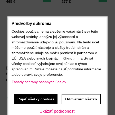
červený
Cena s DPH
Cena s DPH
465 €
277 €
NOVINKA
NOVINKA
Predvoľby súkromia
Cookies používame na zlepšenie vašej návštevy tejto
webovej stránky, analýzu jej výkonnosti a
zhromažďovanie údajov o jej používaní. Na tento účel
môžeme použiť nástroje a služby tretích strán a
zhromaždené údaje sa môžu preniesť k partnerom v
Pridať k Obľúbeným
Pridať 
EÚ, USA alebo iných krajinách. Kliknutím na „Prijať
všetky cookies“ vyjadrujete svoj súhlas s týmto
Eureka Nadir Touch
Eureka Mignon
spracovaním. Nižšie môžete nájsť podrobné informácie
65, čierny
Libra (16 CR)
alebo upraviť svoje preferencie.
Do košíka
Do ko
Cena s DPH
Cena s DPH
811,80 €
666 €
Zásady ochrany osobných údajov
NOVINKA
NOVINKA
Prijať všetky cookies
Odmietnuť všetko
Ukázať podrobnosti