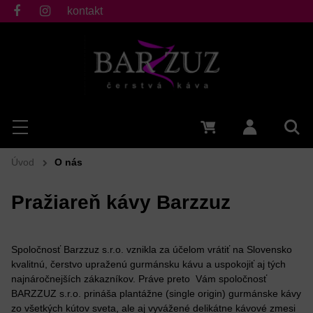
kontakt
fb
ig
Hľadať
Menu
0 €
Prihlásiť 
Vyh
Úvod
O nás
Pražiareň kávy Barzzuz
Spoločnosť Barzzuz s.r.o. vznikla za účelom vrátiť na Slovensko
kvalitnú, čerstvo upraženú gurmánsku kávu a uspokojiť aj tých
najnáročnejších zákazníkov. Práve preto Vám spoločnosť
BARZZUZ s.r.o. prináša plantážne (single origin) gurmánske kávy
zo všetkých kútov sveta, ale aj vyvážené delikátne kávové zmesi