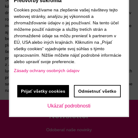
Predvoľby súkromia
kávové zmesi BARZZUZ. Momentálne je v ponuke viac ako 50
Cookies používame na zlepšenie vašej návštevy tejto
druhov káv. Ponúkame hlavne 100 % Arabicu, no pre priaznivcov
webovej stránky, analýzu jej výkonnosti a
robusty sme pripravili aj prvotriednu kávovú zmes s kvalitnou
zhromažďovanie údajov o jej používaní. Na tento účel
indickou robustou. A na rošírenie kávových horizontov ponúkame
môžeme použiť nástroje a služby tretích strán a
aj čistú robustu a libericu. Taktiež ponúkame špeciálny
zhromaždené údaje sa môžu preniesť k partnerom v
bezkofeínový blend zo 100 % arabiky, ale aj jednodruhové
EÚ, USA alebo iných krajinách. Kliknutím na „Prijať
plantážne bezkofeínové kávy, v ktorých bol kofeín odstránený
všetky cookies“ vyjadrujete svoj súhlas s týmto
šetrne, len za pomoci oxidu uhličitého bez iných chemikálií. Pre
spracovaním. Nižšie môžete nájsť podrobné informácie
pravých gurmánov máme v ponuke aj mimoriadne jemnú kávu
alebo upraviť svoje preferencie.
z Jamajky (blue mountain), či neopakovateľnú cibetkovú Kopi
Zásady ochrany osobných údajov
luwak. Kávu Barzzuz si môžete zakúpiť v našich špecializovaných
predajniach KafeHaus, v špecializovaných coffee shopoch a
samozrejme za veľmi výhodných podmienok na v našom e shope
na www.kafe.sk.
Prijať všetky cookies
Odmietnuť všetko
Ukázať podrobnosti
Newsletter
Odoberať naše novinky