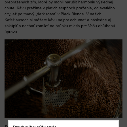
prepražených zŕn, ktoré by mohli narušiť harmóniu výslednej
chute. Kávu pražíme v piatich stupňoch praženia, od svetlého
city, až po tmavý „dark roast" v Black Blende. V našich
KafeHausoch si môžete kávu najprv ochutnať a následne aj
zakúpiť a nechať zomlieť na hrúbku mletia pre Vašu obľúbenú
úpravu.
Sortiment spoločnosti BARZZUZ s.r.o. tvoria plantážne kávy a