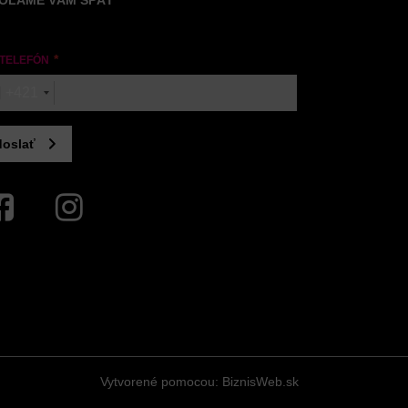
OLÁME VÁM SPÄŤ
 TELEFÓN
+421
oslať
ebook
Instagram
Vytvorené pomocou:
BiznisWeb.sk