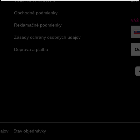
VŠETKO K NÁKUPU
ZAV
Obchodné podmienky
VÁŠ
Reklamačné podmienky
Zásady ochrany osobných údajov
Doprava a platba
Od
Fac
ajov
Stav objednávky