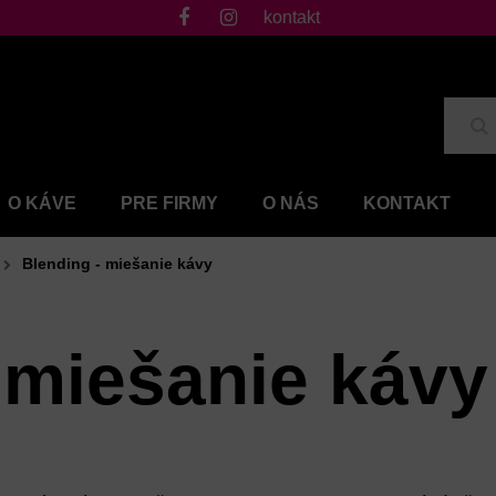
kontakt
fb
ig
Hľ
O KÁVE
PRE FIRMY
O NÁS
KONTAKT
Blending - miešanie kávy
 miešanie kávy