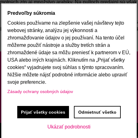
samotných zŕn aj množstvo arabiky. Na pultoch predajní sú vša
Predvoľby súkromia
mesí však má zabezpečiť vyváženú a opakovateľnú chuť kávy.
Cookies používame na zlepšenie vašej návštevy tejto
 Každá zložka má v káve zvýrazniť určitú chuťovú zložku - telo, 
webovej stránky, analýzu jej výkonnosti a
zhromažďovanie údajov o jej používaní. Na tento účel
á aj spôsob spracovania kávy - mokrý alebo suchý.
môžeme použiť nástroje a služby tretích strán a
zhromaždené údaje sa môžu preniesť k partnerom v EÚ,
USA alebo iných krajinách. Kliknutím na „Prijať všetky
Newsletter
cookies“ vyjadrujete svoj súhlas s týmto spracovaním.
Nižšie môžete nájsť podrobné informácie alebo upraviť
Odoberať naše novinky
svoje preferencie.
Zásady ochrany osobných údajov
Chcem sa prihlásiť k odberu noviniek e-mailom
Odoberať
Prijať všetky cookies
Odmietnuť všetko
Ukázať podrobnosti