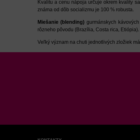
Kvalitu a cenu nápoja určuje okrem kvality 
známa od dôb socializmu je 100 % robusta.
Miešanie (blending)
gurmánskych kávových z
rôzneho pôvodu (Brazília, Costa rica, Etiópia).
Veľký význam na chuti jednotlivých zložiek m