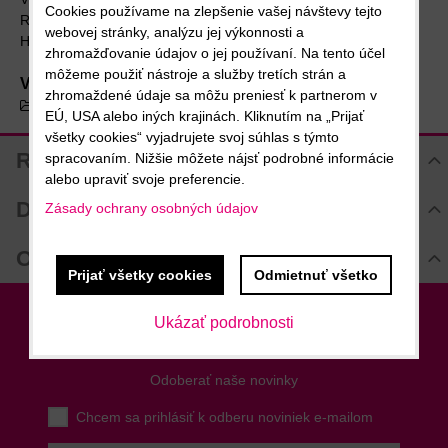
Cookies používame na zlepšenie vašej návštevy tejto
Rozmery (š/h/v): 135 x 250 x 305 mm
webovej stránky, analýzu jej výkonnosti a
Hmotnosť: 4,5 kg
zhromažďovanie údajov o jej používaní. Na tento účel
môžeme použiť nástroje a služby tretích strán a
Viac z kategórie
zhromaždené údaje sa môžu preniesť k partnerom v
Mlynčeky
LA PAVONI
EÚ, USA alebo iných krajinách. Kliknutím na „Prijať
všetky cookies“ vyjadrujete svoj súhlas s týmto
Recenzie
spracovaním. Nižšie môžete nájsť podrobné informácie
alebo upraviť svoje preferencie.
Hodnotenie produktu
Diskusia
Zásady ochrany osobných údajov
Komentáre k produktu
Otázka k produktu
Zatiaľ nie sú žiadne komentáre! Buďte prvý!
Prijať všetky cookies
Odmietnuť všetko
Nová otázka k produktu
Nový komentár
MENO
Ukázať podrobnosti
Newsletter
Odoberať naše novinky
VÁŠ E-MAIL
Chcem sa prihlásiť k odberu noviniek e-mailom