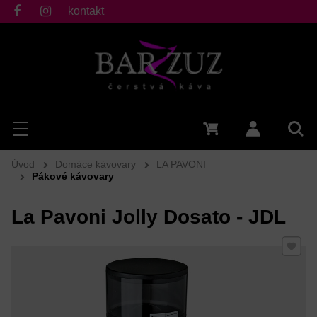
kontakt
fb
ig
Hľadať
Menu
0 €
Prihlásiť 
Vyh
Úvod
Domáce kávovary
LA PAVONI
Pákové kávovary
La Pavoni Jolly Dosato - JDL
Pridať 