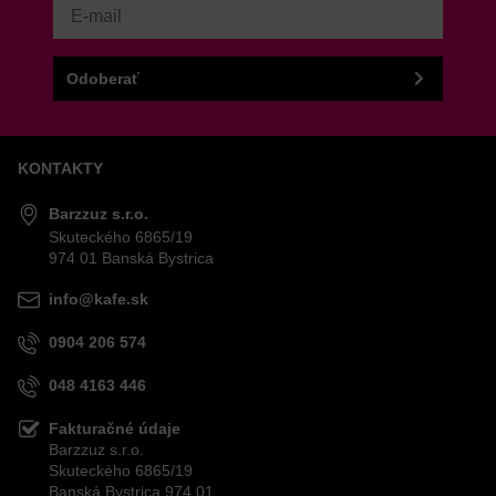
VAŠA OTÁZKA K PRODUKTU
Odoberať
KONTAKTY
Odoslať
Barzzuz s.r.o.
Skuteckého 6865/19
974 01 Banská Bystrica
info@kafe.sk
0904 206 574
048 4163 446
Fakturačné údaje
Barzzuz s.r.o.
Skuteckého 6865/19
Banská Bystrica 974 01