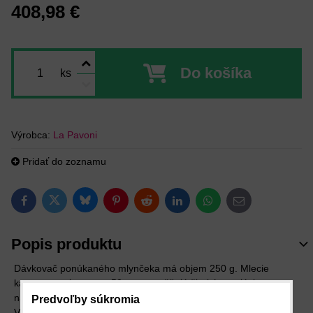
408,98 €
Do košíka
ks
Výrobca:
La Pavoni
Pridať do zoznamu
Bluesky
Twitter
Facebook
Pinterest
Reddit
LinkedIn
WhatsApp
E-mail
Popis produktu
Dávkovač ponúkaného mlynčeka má objem 250 g. Mlecie
kamene s priemerom 50 mm umožňujú širokú reguláciu
nastavenia hrubosti mletia. Je v chrómovo-čiernom prevedení.
Predvoľby súkromia
Výkon: 95 W