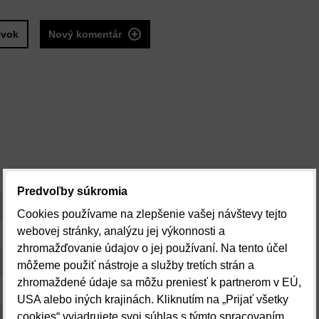
evok
Nový komentár
Predvoľby súkromia
Cookies používame na zlepšenie vašej návštevy tejto
webovej stránky, analýzu jej výkonnosti a
zhromažďovanie údajov o jej používaní. Na tento účel
môžeme použiť nástroje a služby tretích strán a
zhromaždené údaje sa môžu preniesť k partnerom v EÚ,
USA alebo iných krajinách. Kliknutím na „Prijať všetky
cookies“ vyjadrujete svoj súhlas s týmto spracovaním.