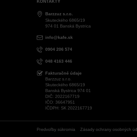
KONTAKTY
Barzzuz s.r.o.
Skuteckého 6865/19
974 01 Banská Bystrica
info@kafe.sk
0904 206 574
048 4163 446
Fakturačné údaje
Barzzuz s.r.o.
Skuteckého 6865/19
Banská Bystrica 974 01
DIČ: 2022167719
IČO: 36647951
IČDPH: SK 2022167719
Predvoľby súkromia
Zásady ochrany osobných úd