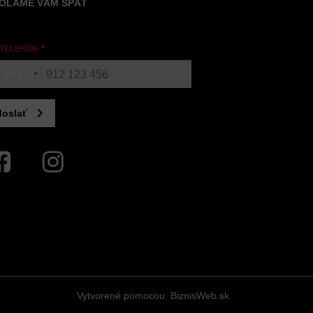
OLÁME VÁM SPÄŤ
 TELEFÓN
+421
oslať
ebook
Instagram
Vytvorené pomocou:
BiznisWeb.sk