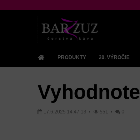
PRODUKTY
20. VÝROČIE
KAFE.SK
Vyhodnoten
17.6.2025 14:47:13
551
0