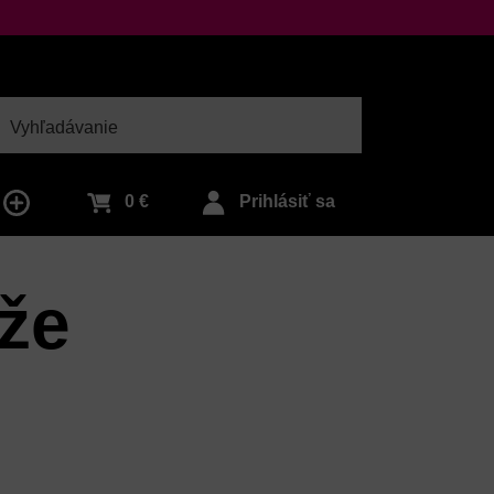
adať
0 €
Prihlásiť sa
že