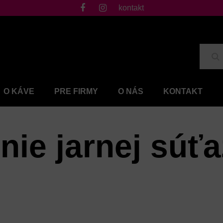
kontakt
fb
ig
Hľ
O KÁVE
PRE FIRMY
O NÁS
KONTAKT
ie jarnej súťa