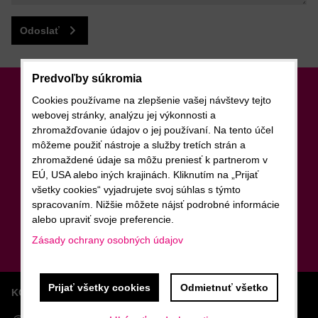
Odoslať
Predvoľby súkromia
Newsletter
Cookies používame na zlepšenie vašej návštevy tejto
webovej stránky, analýzu jej výkonnosti a
zhromažďovanie údajov o jej používaní. Na tento účel
Odoberať naše novinky
môžeme použiť nástroje a služby tretích strán a
zhromaždené údaje sa môžu preniesť k partnerom v
Chcem sa prihlásiť k odberu noviniek e-mailom
EÚ, USA alebo iných krajinách. Kliknutím na „Prijať
všetky cookies“ vyjadrujete svoj súhlas s týmto
spracovaním. Nižšie môžete nájsť podrobné informácie
alebo upraviť svoje preferencie.
Odoberať
Zásady ochrany osobných údajov
Prijať všetky cookies
Odmietnuť všetko
KONTAKTY