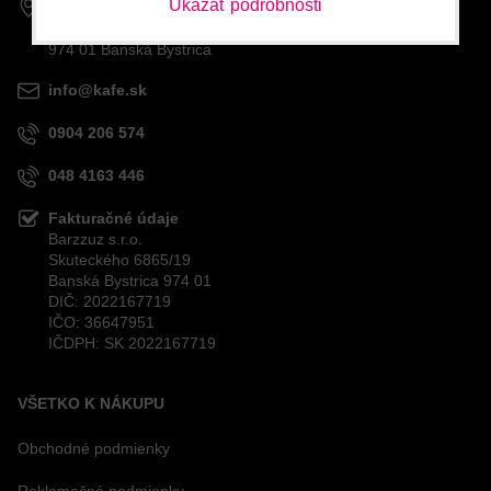
Ukázať podrobnosti
Barzzuz s.r.o.
Skuteckého 6865/19
974 01 Banská Bystrica
info@kafe.sk
0904 206 574
048 4163 446
Fakturačné údaje
Barzzuz s.r.o.
Skuteckého 6865/19
Banská Bystrica 974 01
DIČ: 2022167719
IČO: 36647951
IČDPH: SK 2022167719
VŠETKO K NÁKUPU
Obchodné podmienky