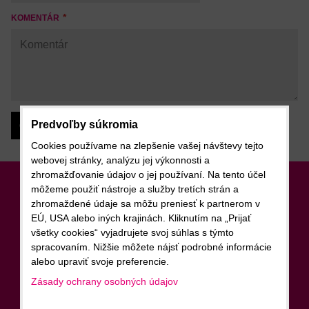
KOMENTÁR
Predvoľby súkromia
Odoslať
Cookies používame na zlepšenie vašej návštevy tejto
webovej stránky, analýzu jej výkonnosti a
zhromažďovanie údajov o jej používaní. Na tento účel
môžeme použiť nástroje a služby tretích strán a
Newsletter
zhromaždené údaje sa môžu preniesť k partnerom v
EÚ, USA alebo iných krajinách. Kliknutím na „Prijať
Odoberať naše novinky
všetky cookies“ vyjadrujete svoj súhlas s týmto
spracovaním. Nižšie môžete nájsť podrobné informácie
Chcem sa prihlásiť k odberu noviniek e-mailom
alebo upraviť svoje preferencie.
Zásady ochrany osobných údajov