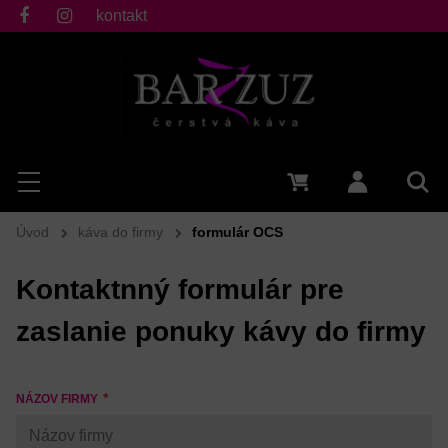
kontakt
fb
ig
Hľadať
Menu
0 €
Prihlásiť 
Vyh
Úvod
káva do firmy
formulár OCS
Kontaktnný formulár pre
zaslanie ponuky kávy do firmy
NÁZOV FIRMY