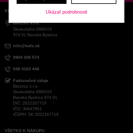
KONTAKTY
Ukázať podrobnosti
Barzzuz s.r.o.
Skuteckého 6865/19
974 01 Banská Bystrica
info@kafe.sk
0904 206 574
048 4163 446
Fakturačné údaje
Barzzuz s.r.o.
Skuteckého 6865/19
Banská Bystrica 974 01
DIČ: 2022167719
IČO: 36647951
IČDPH: SK 2022167719
VŠETKO K NÁKUPU