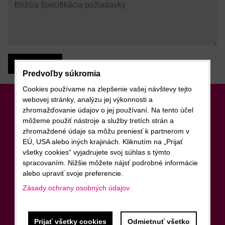
Odoslať
Predvoľby súkromia
Cookies používame na zlepšenie vašej návštevy tejto
webovej stránky, analýzu jej výkonnosti a
Newsletter
zhromažďovanie údajov o jej používaní. Na tento účel
môžeme použiť nástroje a služby tretích strán a
zhromaždené údaje sa môžu preniesť k partnerom v
Odoberať naše novinky
EÚ, USA alebo iných krajinách. Kliknutím na „Prijať
Chcem sa prihlásiť k odberu noviniek e-mailom
všetky cookies“ vyjadrujete svoj súhlas s týmto
spracovaním. Nižšie môžete nájsť podrobné informácie
alebo upraviť svoje preferencie.
Zásady ochrany osobných údajov
Odoberať
Prijať všetky cookies
Odmietnuť všetko