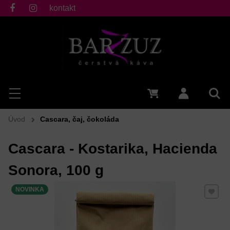
kontakt
fb
ig
Hľadať
Menu
0 €
Prihlásiť 
Vyh
Úvod
Cascara, čaj, čokoláda
Cascara - Kostarika, Hacienda
Sonora, 100 g
Pridať 
NOVINKA