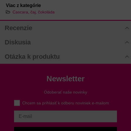
Viac z kategórie
Cascara, čaj, čokoláda
Recenzie
Hodnotenie produktu
Diskusia
Komentáre k produktu
Otázka k produktu
Zatiaľ nie sú žiadne komentáre! Buďte prvý!
Nová otázka k produktu
Nový komentár
MENO
Newsletter
Odoberať naše novinky
VÁŠ E-MAIL
Chcem sa prihlásiť k odberu noviniek e-mailom
VAŠA OTÁZKA K PRODUKTU