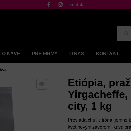
kontakt
fb
ig
Hľ
O KÁVE
PRE FIRMY
O NÁS
KONTAKT
káva
Etiópia, pra
Pridať k Obľúbeným
Yirgacheffe,
city, 1 kg
Prevláda chuť citróna, jemne 
kvetinovým záverom. Káva pra