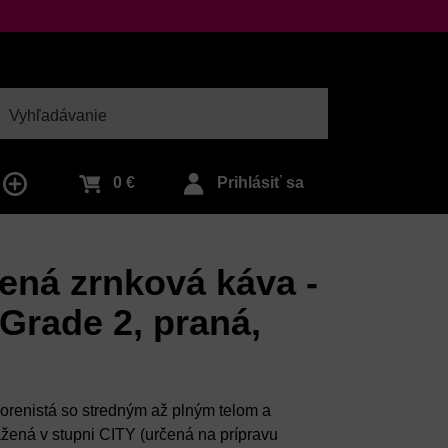
adať
0 €
Prihlásiť sa
žená zrnková káva -
 Grade 2, praná,
korenistá so stredným až plným telom a
žená v stupni CITY (určená na prípravu