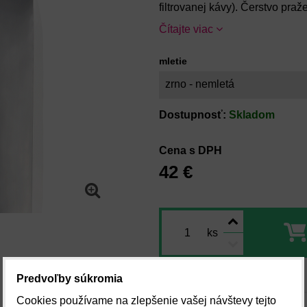
filtrovanej kávy). Čerstvo praž
Čítajte viac
mletie
zrno - nemletá
Dostupnosť:
Skladom
Cena s DPH
42 €
ks
Predvoľby súkromia
Cookies používame na zlepšenie vašej návštevy tejto
Pridať do zoznamu