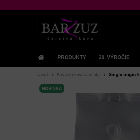
PRODUKTY
20. VÝROČIE
KAFE.SK
Úvod
Káva zrnková a mletá
Single origin 
NOVINKA