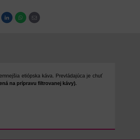
dit
LinkedIn
WhatsApp
E-mail
emnejšia etiópska káva. Prevládajúca je chuť
ená na prípravu filtrovanej kávy).