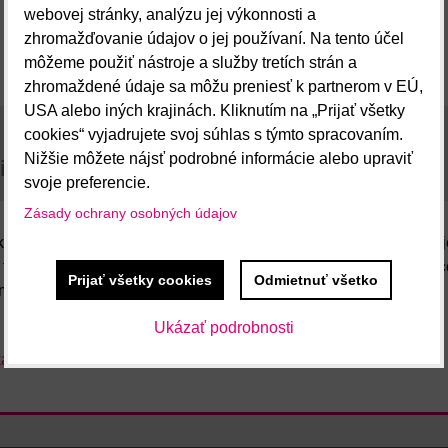
webovej stránky, analýzu jej výkonnosti a
zhromažďovanie údajov o jej používaní. Na tento účel
Bluesky
Twitter
Facebook
Pinterest
Red
môžeme použiť nástroje a služby tretích strán a
zhromaždené údaje sa môžu preniesť k partnerom v EÚ,
USA alebo iných krajinách. Kliknutím na „Prijať všetky
cookies“ vyjadrujete svoj súhlas s týmto spracovaním.
Nižšie môžete nájsť podrobné informácie alebo upraviť
iskusia
svoje preferencie.
Zásady ochrany osobných údajov
 1700 – 2000 m n. m. Jedna z najjemnejších káv sveta, najj
m telom a kvetinovým záverom.
Káva pražená v stupni
city
(urč
Prijať všetky cookies
Odmietnuť všetko
m kofeínu.
Ukázať podrobnosti
káva
káva z Afriky
Káva na filter