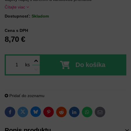
Čítajte viac
Dostupnosť:
Skladom
Cena s DPH
8,70 €
Do košíka
ks
Pridať do zoznamu
Bluesky
Twitter
Facebook
Pinterest
Reddit
LinkedIn
WhatsApp
E-mail
Popis produktu