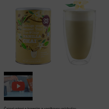
Čajový nápoj s korením a vanilkovou príchuťou