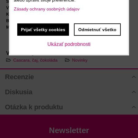
Skladovanie:
na chladnom (8-25 °C) a suchom mieste
Výrobca:
Market Grounds GmbH Co. KG, Nemecko
Zásady ochrany osobných údajov
Krajina pôvodu:
Nemecko
Balenie:
250 g
Minimálna trvanlivosť do: 05. 05. 2027
Prijať všetky cookies
Odmietnuť všetko
Ukázať podrobnosti
Viac z kategórie
Cascara, čaj, čokoláda
Novinky
Recenzie
Hodnotenie produktu
Diskusia
Komentáre k produktu
Otázka k produktu
Zatiaľ nie sú žiadne komentáre! Buďte prvý!
Nová otázka k produktu
Nový komentár
MENO
Newsletter