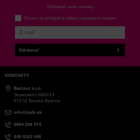
Odoberať naše novinky
VÁŠ E-MAIL
Chcem sa prihlásiť k odberu noviniek e-mailom
VAŠA OTÁZKA K PRODUKTU
Odoberať
KONTAKTY
Odoslať
Barzzuz s.r.o.
Skuteckého 6865/19
974 01 Banská Bystrica
info@kafe.sk
0904 206 574
048 4163 446