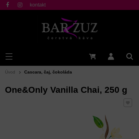
kontakt
fb
ig
Hľadať
Menu
0 €
Prihlásiť 
Vyh
Úvod
Cascara, čaj, čokoláda
One&Only Vanilla Chai, 250 g
Pridať 