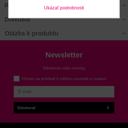
Recenzie
Ukázať podrobnosti
Hodnotenie produktu
Diskusia
Komentáre k produktu
Otázka k produktu
Zatiaľ nie sú žiadne komentáre! Buďte prvý!
Nová otázka k produktu
Nový komentár
MENO
Newsletter
Odoberať naše novinky
VÁŠ E-MAIL
Chcem sa prihlásiť k odberu noviniek e-mailom
VAŠA OTÁZKA K PRODUKTU
Odoberať