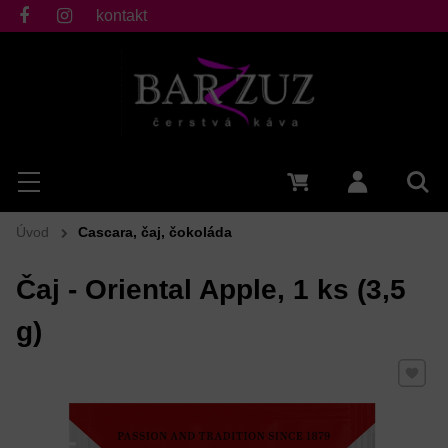
kontakt
fb
ig
Hľadať
Menu
0 €
Prihlásiť 
Vyh
Úvod
Cascara, čaj, čokoláda
Čaj - Oriental Apple, 1 ks (3,5
g)
Pridať 