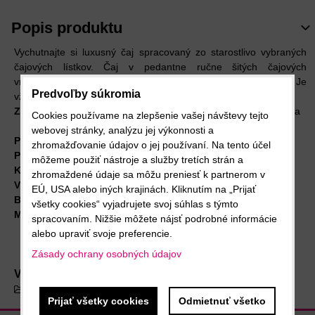
Popis produktu
Vychutnajte si luxusný čaj spracovaný zo starostlivo vybraných
čajových lístkov. Čaj v pedantne ručne šitých čajových
vrecúškach je ešte aj jednotlivo zabalený, aby chránil arómu. Je
Predvoľby súkromia
vždy čerstvý.
Zloženie:
jablko, biely ibištek, list sladkej černice, prírodá aróma
Cookies používame na zlepšenie vašej návštevy tejto
webovej stránky, analýzu jej výkonnosti a
Príprava:
Nechať lúhovať v 100 °C horúcej vode 6-8 minút.
zhromažďovanie údajov o jej používaní. Na tento účel
Pôvod jabĺk:
mimo Nemecka
môžeme použiť nástroje a služby tretích strán a
Krajina pôvodu:
Nemecko
zhromaždené údaje sa môžu preniesť k partnerom v
Výrobca:
Market Grounds GmbH & Co. KG, Nemecko
EÚ, USA alebo iných krajinách. Kliknutím na „Prijať
Balenie:
1 ks (3,5 g)
všetky cookies“ vyjadrujete svoj súhlas s týmto
Minimálna trvanlivosť do: 28. 01. 2027
spracovaním. Nižšie môžete nájsť podrobné informácie
alebo upraviť svoje preferencie.
Zásady ochrany osobných údajov
Viac z kategórie
Cascara, čaj, čokoláda
Prijať všetky cookies
Odmietnuť všetko