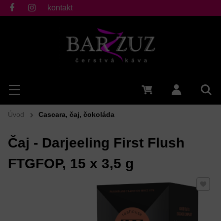
kontakt
fb
ig
Hľadať
Menu
0 €
Prihlásiť 
Vyh
Úvod
Cascara, čaj, čokoláda
Čaj - Darjeeling First Flush
FTGFOP, 15 x 3,5 g
Pridať 