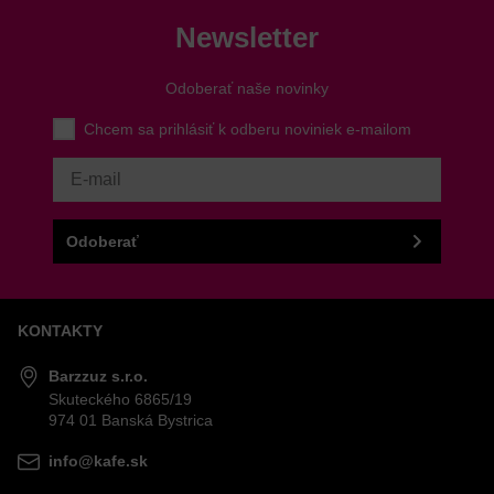
Nový komentár
MENO
Newsletter
Odoberať naše novinky
VÁŠ E-MAIL
Chcem sa prihlásiť k odberu noviniek e-mailom
VAŠA OTÁZKA K PRODUKTU
Odoberať
KONTAKTY
Odoslať
Barzzuz s.r.o.
Skuteckého 6865/19
974 01 Banská Bystrica
info@kafe.sk