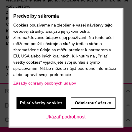
vrecúškach je ešte aj jednotlivo zabalený, aby chránil arómu. Je
vždy čerstvý.
Zloženie:
čierny čaj
Predvoľby súkromia
Príprava:
Nechať lúhovať v 100 °C horúcej vode 3-5 minút.
Výrobca:
Market Grounds GmbH & Co. KG, Nemecko
Cookies používame na zlepšenie vašej návštevy tejto
Krajina pôvodu:
India
webovej stránky, analýzu jej výkonnosti a
Balenie:
15 x 3,5 g = 52,5 g
zhromažďovanie údajov o jej používaní. Na tento účel
Minimálna trvanlivosť do: 28. 02. 2027
môžeme použiť nástroje a služby tretích strán a
zhromaždené údaje sa môžu preniesť k partnerom v
EÚ, USA alebo iných krajinách. Kliknutím na „Prijať
všetky cookies“ vyjadrujete svoj súhlas s týmto
Viac z kategórie
spracovaním. Nižšie môžete nájsť podrobné informácie
alebo upraviť svoje preferencie.
Cascara, čaj, čokoláda
Zásady ochrany osobných údajov
Recenzie
Hodnotenie produktu
Prijať všetky cookies
Odmietnuť všetko
Diskusia
Komentáre k produktu
Ukázať podrobnosti
Otázka k produktu
Zatiaľ nie sú žiadne komentáre! Buďte prvý!
Nová otázka k produktu