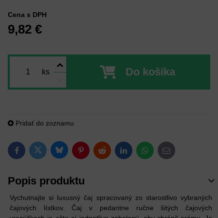
Cena s DPH
9,82 €
Do košíka
ks
Pridať do zoznamu
Bluesky
Twitter
Facebook
Pinterest
Reddit
LinkedIn
WhatsApp
E-mail
Popis produktu
Vychutnajte si luxusný čaj spracovaný zo starostlivo vybraných
čajových lístkov. Čaj v pedantne ručne šitých čajových