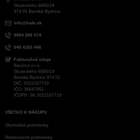
Skuteckého 6865/19
974 01 Banská Bystrica
info@kafe.sk
0904 206 574
048 4163 446
Fakturačné údaje
Barzzuz s.r.o.
Skuteckého 6865/19
Banská Bystrica 974 01
DIČ: 2022167719
IČO: 36647951
IČDPH: SK 2022167719
VŠETKO K NÁKUPU
Obchodné podmienky
Reklamačné podmienky