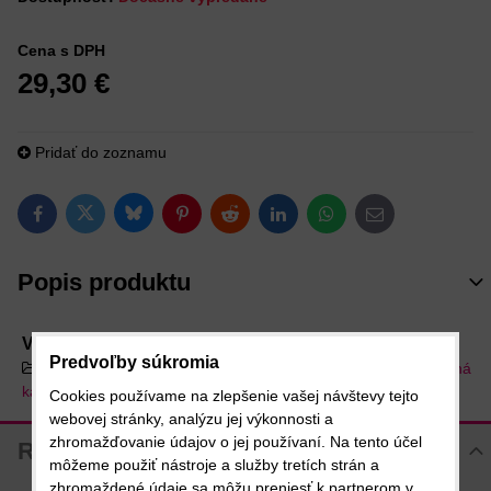
Cena s DPH
29,30 €
Pridať do zoznamu
Bluesky
Twitter
Facebook
Pinterest
Reddit
LinkedIn
WhatsApp
E-mail
Popis produktu
Viac z kategórie
Predvoľby súkromia
Káva zrnková a mletá
Single origin káva
Zelená
káva
Cookies používame na zlepšenie vašej návštevy tejto
webovej stránky, analýzu jej výkonnosti a
zhromažďovanie údajov o jej používaní. Na tento účel
Recenzie
môžeme použiť nástroje a služby tretích strán a
zhromaždené údaje sa môžu preniesť k partnerom v
Hodnotenie produktu