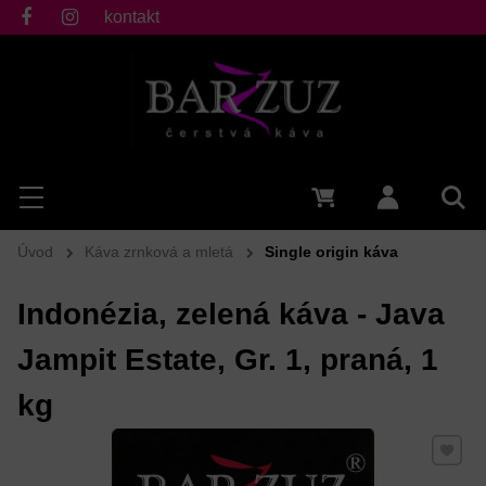
kontakt
fb
ig
Hľadať
Menu
0 €
Prihlásiť 
Vyh
Úvod
Káva zrnková a mletá
Single origin káva
Indonézia, zelená káva - Java
Jampit Estate, Gr. 1, praná, 1
kg
Pridať 