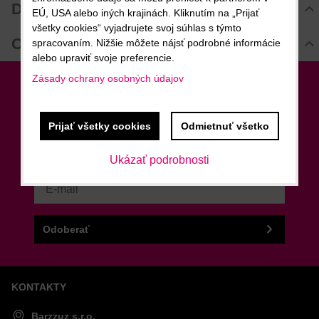
Diskusia
EÚ, USA alebo iných krajinách. Kliknutím na „Prijať
všetky cookies“ vyjadrujete svoj súhlas s týmto
Komentáre k produktu
Otázka k produktu
spracovaním. Nižšie môžete nájsť podrobné informácie
Zatiaľ nie sú žiadne komentáre! Buďte prvý!
alebo upraviť svoje preferencie.
Nová otázka k produktu
Zásady ochrany osobných údajov
Nový komentár
MENO
Newsletter
Prijať všetky cookies
Odmietnuť všetko
Odoberať naše novinky
VÁŠ E-MAIL
Chcem sa prihlásiť k odberu noviniek e-mailom
Ukázať podrobnosti
VAŠA OTÁZKA K PRODUKTU
Odoberať
KONTAKTY
Odoslať
Barzzuz s.r.o.