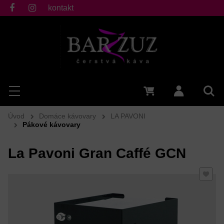
kontakt
fb
ig
Hľadať
Menu
0 €
Prihlásiť 
Vyh
Úvod
Domáce kávovary
LA PAVONI
Pákové kávovary
La Pavoni Gran Caffé GCN
Pridať 