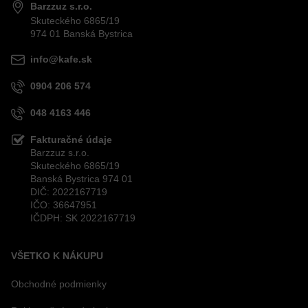
Odoslať
Barzzuz s.r.o.
Skuteckého 6865/19
974 01 Banská Bystrica
info@kafe.sk
0904 206 574
048 4163 446
Fakturačné údaje
Barzzuz s.r.o.
Skuteckého 6865/19
Banská Bystrica 974 01
DIČ: 2022167719
IČO: 36647951
IČDPH: SK 2022167719
VŠETKO K NÁKUPU
Obchodné podmienky