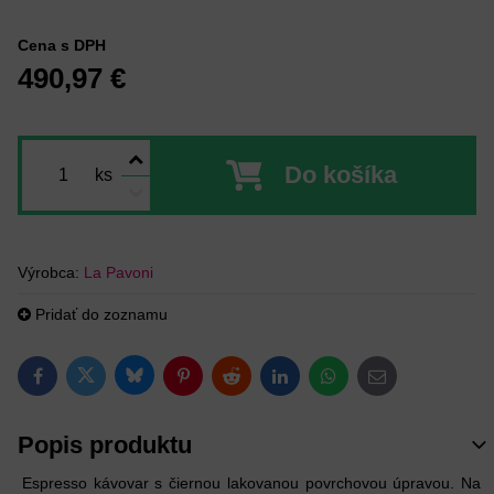
Cena s DPH
490,97 €
Do košíka
ks
Výrobca:
La Pavoni
Pridať do zoznamu
Bluesky
Twitter
Facebook
Pinterest
Reddit
LinkedIn
WhatsApp
E-mail
Popis produktu
Espresso kávovar s čiernou lakovanou povrchovou úpravou. Na