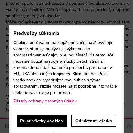
prednom paneli sa nachádzajú prepínače s led ukazovateľom pre
všetky funkcie stroja. Varná skupina a bojler je pre lepšiu tepelnú
stabilitu vyrobený z mosadze.
Môže byť vybavený automatickým cappuccinátorom, ktorý si sám
nasaje mlieko priamo z nádoby a pripraví penu do Vášho
Predvoľby súkromia
cappuccina. Vďaka tomu tento systém nevyžaduje od Vás žiadnu
manuálnu zručnosť pri príprave cappuccina. Po ukončení
Cookies používame na zlepšenie vašej návštevy tejto
prípravy cappuccina stačí, ak namiesto mlieka nasajete trochu
webovej stránky, analýzu jej výkonnosti a
vody a celý systém sa sám prečistí od zvyškov mlieka.
zhromažďovanie údajov o jej používaní. Na tento účel
môžeme použiť nástroje a služby tretích strán a
Systém "Turbo cappuccino" je vhodný nielen na prípravu
zhromaždené údaje sa môžu preniesť k partnerom v
napeneného mlieka, ale aj na zohriatie alebo prípravu
EÚ, USA alebo iných krajinách. Kliknutím na „Prijať
akéhokoľvek iného teplého nápoja v priebehu pár sekúnd.
všetky cookies“ vyjadrujete svoj súhlas s týmto
Kávovar má odpojiteľný hlavný prívodný kábel.
spracovaním. Nižšie môžete nájsť podrobné informácie
alebo upraviť svoje preferencie.
Viac z kategórie
Zásady ochrany osobných údajov
Domáce kávovary
Pákové kávovary
Manuálne
kávovary
LA PAVONI
Prijať všetky cookies
Odmietnuť všetko
Recenzie