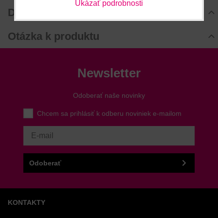
Ukázať podrobnosti
Hodnotenie produktu
Diskusia
Komentáre k produktu
Otázka k produktu
Zatiaľ nie sú žiadne komentáre! Buďte prvý!
Nová otázka k produktu
Nový komentár
MENO
Newsletter
Odoberať naše novinky
VÁŠ E-MAIL
Chcem sa prihlásiť k odberu noviniek e-mailom
VAŠA OTÁZKA K PRODUKTU
Odoberať
KONTAKTY