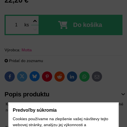
22,20 €
Do košíka
ks
Výrobca:
Motta
Pridať do zoznamu
Bluesky
Twitter
Facebook
Pinterest
Reddit
LinkedIn
WhatsApp
E-mail
Popis produktu
Konvička na penenie mlieka Aurora, objem 1000 ml. Hrubostenné
nerezové prevedienie značky Motta.
Predvoľby súkromia
Cookies používame na zlepšenie vašej návštevy tejto
webovej stránky, analýzu jej výkonnosti a