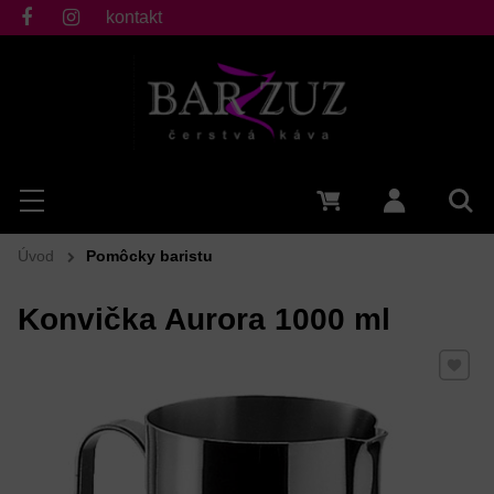
kontakt
fb
ig
Hľadať
Menu
0 €
Prihlásiť 
Vyh
Úvod
Pomôcky baristu
Konvička Aurora 1000 ml
Pridať 