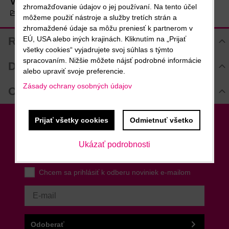
Viac z kategórie
zhromažďovanie údajov o jej používaní. Na tento účel
Pomôcky baristu
môžeme použiť nástroje a služby tretích strán a
zhromaždené údaje sa môžu preniesť k partnerom v
Recenzie
EÚ, USA alebo iných krajinách. Kliknutím na „Prijať
všetky cookies“ vyjadrujete svoj súhlas s týmto
Hodnotenie produktu
spracovaním. Nižšie môžete nájsť podrobné informácie
Diskusia
alebo upraviť svoje preferencie.
Komentáre k produktu
Zásady ochrany osobných údajov
Otázka k produktu
Zatiaľ nie sú žiadne komentáre! Buďte prvý!
Nová otázka k produktu
Nový komentár
Prijať všetky cookies
Odmietnuť všetko
MENO
Newsletter
Ukázať podrobnosti
Odoberať naše novinky
VÁŠ E-MAIL
Chcem sa prihlásiť k odberu noviniek e-mailom
VAŠA OTÁZKA K PRODUKTU
Odoberať