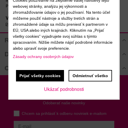
aj do domácnosti.
Cookies používame na zlepšenie vašej návštevy tejto
Priemer: 11 cm
webovej stránky, analýzu jej výkonnosti a
zhromažďovanie údajov o jej používaní. Na tento účel
Viac z kategórie
môžeme použiť nástroje a služby tretích strán a
zhromaždené údaje sa môžu preniesť k partnerom v
Pomôcky baristu
EÚ, USA alebo iných krajinách. Kliknutím na „Prijať
všetky cookies“ vyjadrujete svoj súhlas s týmto
Recenzie
spracovaním. Nižšie môžete nájsť podrobné informácie
alebo upraviť svoje preferencie.
Hodnotenie produktu
Diskusia
Zásady ochrany osobných údajov
Komentáre k produktu
Otázka k produktu
Zatiaľ nie sú žiadne komentáre! Buďte prvý!
Prijať všetky cookies
Odmietnuť všetko
Nová otázka k produktu
Nový komentár
MENO
Newsletter
Ukázať podrobnosti
Odoberať naše novinky
VÁŠ E-MAIL
Chcem sa prihlásiť k odberu noviniek e-mailom