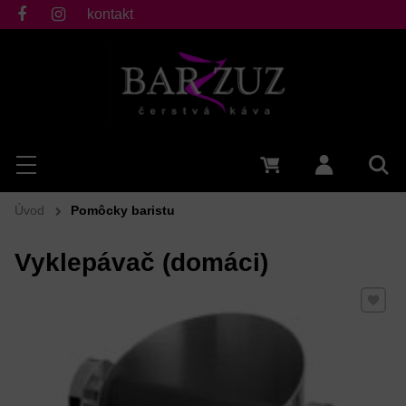
kontakt
fb
ig
Hľadať
Menu
0 €
Prihlásiť 
Vyh
Úvod
Pomôcky baristu
Vyklepávač (domáci)
Pridať 