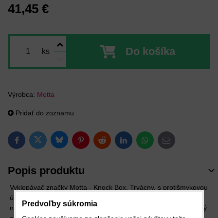
41,45 €
Do košíka
ks
Výrobca:
Motta
Pridať do zoznamu
Bluesky
Twitter
Facebook
Pinterest
Reddit
LinkedIn
WhatsApp
E-mail
Popis produktu
Vyklepávač značky Motta - Knock Box. Trvácny, s protišmykovou
úpravou a pogumovanou prepážkou. Vyrobený z masívnej
Predvoľby súkromia
nerezovej ocele. Nesmie chýbať v žiadnej kaviarni, no je vhodný