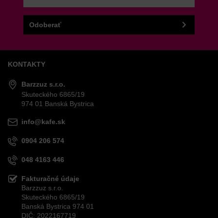
VAŠA OTÁZKA K PRODUKTU
Odoberať
KONTAKTY
Odoslať
Barzzuz s.r.o.
Skuteckého 6865/19
974 01 Banská Bystrica
info@kafe.sk
0904 206 574
048 4163 446
Fakturačné údaje
Barzzuz s.r.o.
Skuteckého 6865/19
Banská Bystrica 974 01
DIČ: 2022167719